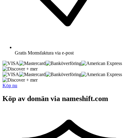
Gratis
Momsfaktura via e-post
+ mer
+ mer
Köp nu
Köp av domän via nameshift.com