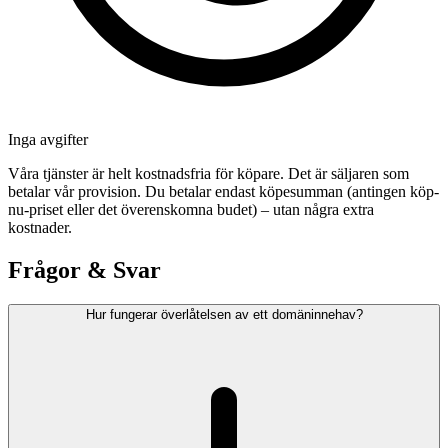
Inga avgifter
Våra tjänster är helt kostnadsfria för köpare. Det är säljaren som
betalar vår provision. Du betalar endast köpesumman (antingen köp-
nu-priset eller det överenskomna budet) – utan några extra
kostnader.
Frågor & Svar
Hur fungerar överlåtelsen av ett domäninnehav?