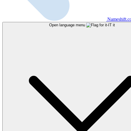
Nameshift.
Open language menu
it