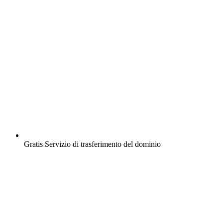
Gratis
Servizio di trasferimento del dominio